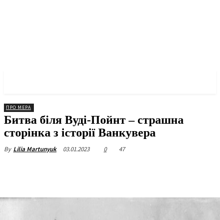
✓ VANCOUVER ✗
ПРО МЕРА
Битва біля Вуді-Пойнт – страшна
сторінка з історії Ванкувера
03.01.2023
0
47
By
Lilia Martunyuk