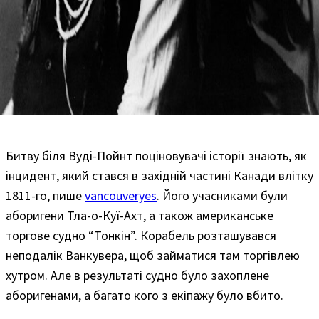
Битву біля Вуді-Пойнт поціновувачі історії знають, як
інцидент, який стався в західній частині Канади влітку
1811-го, пише
vancouveryes
. Його учасниками були
аборигени Тла-о-Куї-Ахт, а також американське
торгове судно “Тонкін”. Корабель розташувався
неподалік Ванкувера, щоб займатися там торгівлею
хутром. Але в результаті судно було захоплене
аборигенами, а багато кого з екіпажу було вбито.