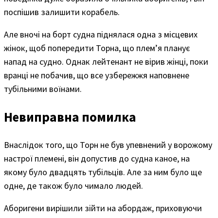
поспішив залишити корабель.
Але вночі на борт судна піднялася одна з місцевих
жінок, щоб попередити Торна, що плем’я планує
напад на судно. Однак лейтенант не вірив жінці, поки
вранці не побачив, що все узбережжя наповнене
тубільними воїнами.
Невиправна помилка
Внаслідок того, що Торн не був упевнений у ворожому
настрої племені, він допустив до судна каное, на
якому було двадцять тубільців. Але за ним було ще
одне, де також було чимало людей.
Аборигени вирішили зійти на абордаж, приховуючи