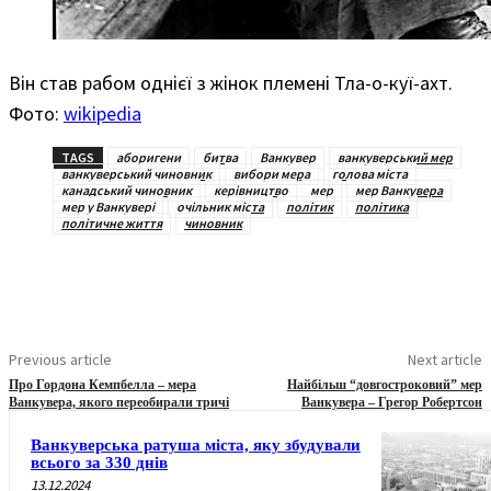
Він став рабом однієї з жінок племені Тла-о-куї-ахт.
Фото:
wikipedia
TAGS
аборигени
битва
Ванкувер
ванкуверський мер
ванкуверський чиновник
вибори мера
голова міста
канадський чиновник
керівництво
мер
мер Ванкувера
мер у Ванкувері
очільник міста
політик
політика
політичне життя
чиновник
Previous article
Next article
Про Гордона Кемпбелла – мера
Найбільш “довгостроковий” мер
Ванкувера, якого переобирали тричі
Ванкувера – Грегор Робертсон
Ванкуверська ратуша міста, яку збудували
всього за 330 днів
13.12.2024