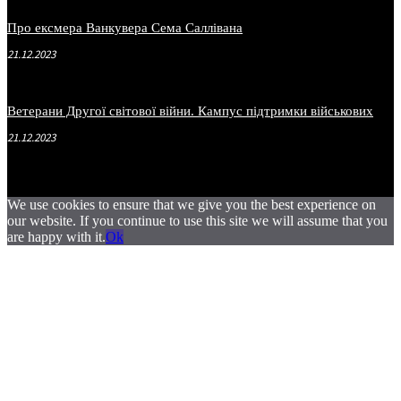
Про ексмера Ванкувера Сема Саллівана
21.12.2023
Ветерани Другої світової війни. Кампус підтримки військових
21.12.2023
We use cookies to ensure that we give you the best experience on
our website. If you continue to use this site we will assume that you
are happy with it.
Ok
.
.
.