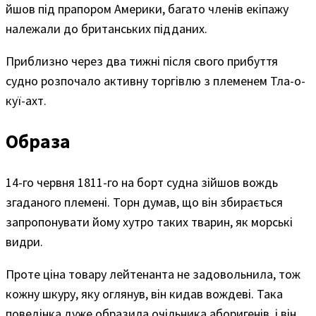
йшов під прапором Америки, багато членів екіпажу
належали до британських підданих.
Приблизно через два тижні після свого прибуття
судно розпочало активну торгівлю з племенем Тла-о-
куї-ахт.
Образа
14-го червня 1811-го на борт судна зійшов вождь
згаданого племені. Торн думав, що він збирається
запропонувати йому хутро таких тварин, як морські
видри.
Проте ціна товару лейтенанта не задовольнила, тож
кожну шкуру, яку оглянув, він кидав вождеві. Така
поведінка дуже образила очільника аборигенів, і він