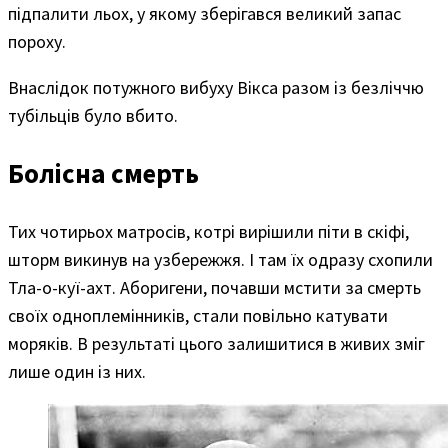
підпалити льох, у якому зберігався великий запас
пороху.
Внаслідок потужного вибуху Вікса разом із безліччю
тубільців було вбито.
Болісна смерть
Тих чотирьох матросів, котрі вирішили піти в скіфі,
шторм викинув на узбережжя. І там їх одразу схопили
Тла-о-куї-ахт. Аборигени, почавши мстити за смерть
своїх одноплемінників, стали повільно катувати
моряків. В результаті цього залишитися в живих зміг
лише один із них.