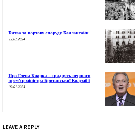
Битва за портову споруду Баллантайн
12.01.2024
Про Глена Кларка – тридцять першого
прем’єр-міністра Британської Колумбії
09.01.2023
LEAVE A REPLY