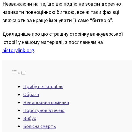
Незважаючи на те, що цю подію не зовсім доречно
називати повноцінною битвою, все ж таки фахівці
вважають за краще іменувати її саме “битвою”.
Докладніше про цю страшну сторінку ванкуверської
історії у нашому матеріалі, з посиланням на
historylink.org
.
Прибуття корабля
Образа
Невиправна помилка
Порятунок втечею
Вибух
Болісна смерть