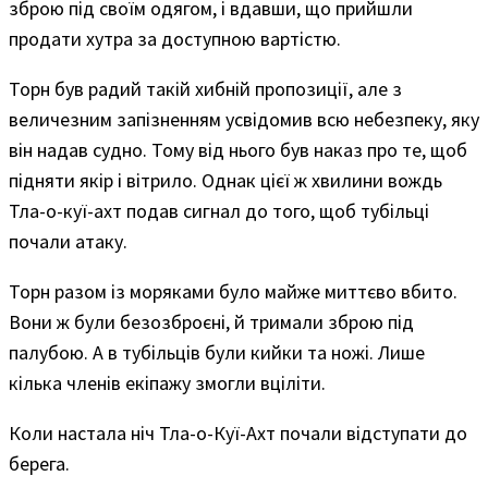
зброю під своїм одягом, і вдавши, що прийшли
продати хутра за доступною вартістю.
Торн був радий такій хибній пропозиції, але з
величезним запізненням усвідомив всю небезпеку, яку
він надав судно. Тому від нього був наказ про те, щоб
підняти якір і вітрило. Однак цієї ж хвилини вождь
Тла-о-куї-ахт подав сигнал до того, щоб тубільці
почали атаку.
Торн разом із моряками було майже миттєво вбито.
Вони ж були безозброєні, й тримали зброю під
палубою. А в тубільців були кийки та ножі. Лише
кілька членів екіпажу змогли вціліти.
Коли настала ніч Тла-о-Куї-Ахт почали відступати до
берега.