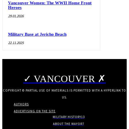
Vancouver Women: The WWII Home Front
Heroes
29.01.2026
Military Base at Jericho Beach
22.11.2025
✓ VANCOUVER ✗
COPYRIGHT © PARTIAL USE OF MATERIALS IS PERMITTED WITH A HYPERLINK TO
US.
AUTHORS
ADVERTISING ON THE SITE
MILITARY HISTORY
13
ABOUT THE MAYOR
7