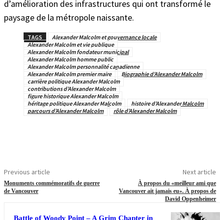
d’amélioration des infrastructures qui ont transformé le
paysage de la métropole naissante.
TAGS
Alexander Malcolm et gouvernance locale
Alexander Malcolm et vie publique
Alexander Malcolm fondateur municipal
Alexander Malcolm homme public
Alexander Malcolm personnalité canadienne
Alexander Malcolm premier maire
Biographie d’Alexander Malcolm
carrière politique Alexander Malcolm
contributions d’Alexander Malcolm
figure historique Alexander Malcolm
héritage politique Alexander Malcolm
histoire d’Alexander Malcolm
parcours d’Alexander Malcolm
rôle d’Alexander Malcolm
Previous article
Next article
Monuments commémoratifs de guerre
À propos du «meilleur ami que
de Vancouver
Vancouver ait jamais eu». À propos de
David Oppenheimer
Battle of Woody Point – A Grim Chapter in