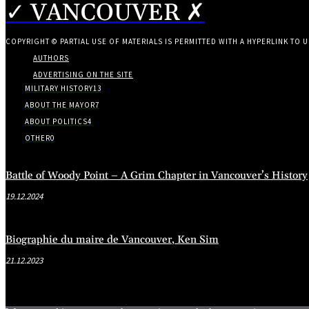
✓ VANCOUVER ✗
COPYRIGHT © PARTIAL USE OF MATERIALS IS PERMITTED WITH A HYPERLINK TO U
AUTHORS
ADVERTISING ON THE SITE
MILITARY HISTORY
13
ABOUT THE MAYOR
7
ABOUT POLITICS
4
OTHER
0
Battle of Woody Point – A Grim Chapter in Vancouver’s History
19.12.2024
Biographie du maire de Vancouver, Ken Sim
21.12.2023