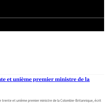
ORY
ARTICLES
nte et unième premier ministre de la
le trente et unième premier ministre de la Colombie-Britannique, écrit