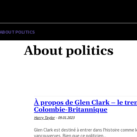
R ✗
ABOUT POLITICS
ABOUT THE MAYOR
MILITARY HIST
About politics
ABOUT POLITICS
ABOUT THE MAYOR
MILITARY HISTORY
OTHER
À propos de Glen Clark – le tre
Colombie-Britannique
Harry Taylor
-
09.01.2023
Glen Clark est destiné à entrer dans l'histoire comme 
vancouveryes. Bien que ce politicien...