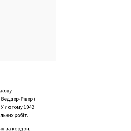
ькову
 Веддер-Рівер і
 У лютому 1942
льних робіт.
ня за кордон.