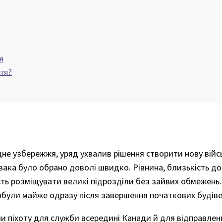
я
ття?
дне узбережжя, уряд ухвалив рішення створити нову війс
івака було обрано доволі швидко. Рівнина, близькість до
ть розміщувати великі підрозділи без зайвих обмежень.
рибули майже одразу після завершення початкових будіве
али піхоту для служби всередині Канади й для відправлен