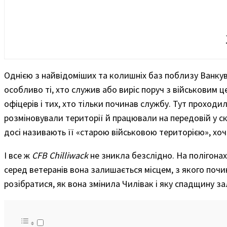
Однією з найвідоміших та колишніх баз поблизу Ванку
особливо ті, хто служив або виріс поруч з військовим ц
офіцерів і тих, хто тільки починав службу. Тут проходи
розміновували території й працювали на передовій у ск
досі називають її «старою військовою територією», хоч 
І все ж
CFB Chilliwack
не зникла безслідно. На полігонах
серед ветеранів вона залишається місцем, з якого почин
розібратися, як вона змінила Чилівак і яку спадщину з