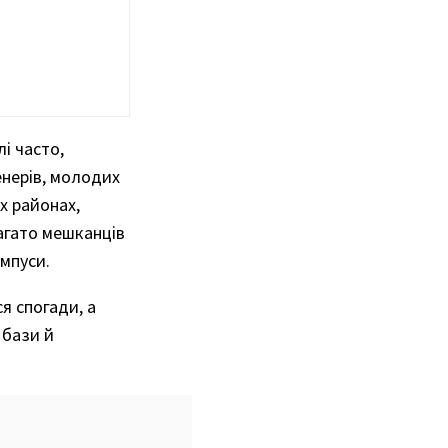
лі часто,
енерів, молодих
х районах,
багато мешканців
ампуси.
я спогади, а
 бази й