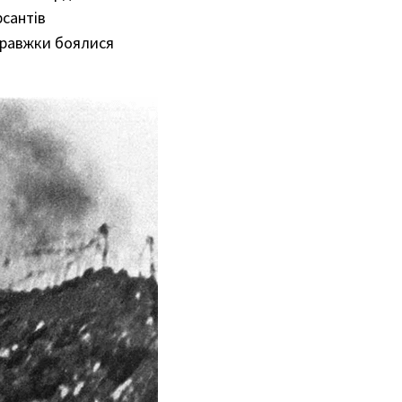
рсантів
правжки боялися