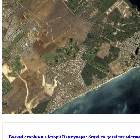
Воєнні сторінки з історії Ванкувера: будні та дозвілля містя