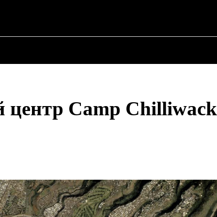
 ✗
НА
ПРО ПОЛІТИКУ
ПРО МЕРА
ВОЄННА ІСТОРІЯ
 центр Camp Chilliwack
Share