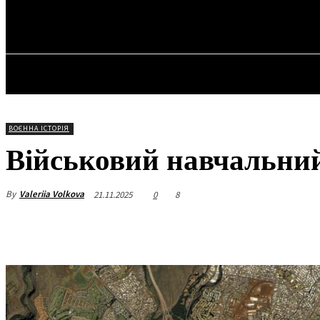
✓ VANCOUVER
П’ятниця, 7 Серпня, 2026
ГОЛОВ
ВОЄННА ІСТОРІЯ
Військовий навчальний
By
Valeriia Volkova
21.11.2025
0
8