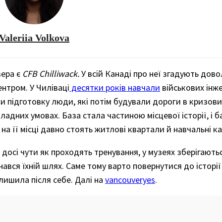
Valeriia Volkova
вера є
CFB Chilliwack.
У всій Канаді про неї згадують дово
ентром. У Чиліваці
десятки років навчали
військових інж
ли підготовку люди, які потім будували дороги в кризови
ладних умовах. База стала частиною місцевої історії, і 
на її місці давно стоять житлові квартали й навчальні к
 досі чути як проходять тренування, у музеях зберігаютьс
ався їхній шлях. Саме тому варто повернутися до історії
алишила після себе. Далі на
vancouveryes
.