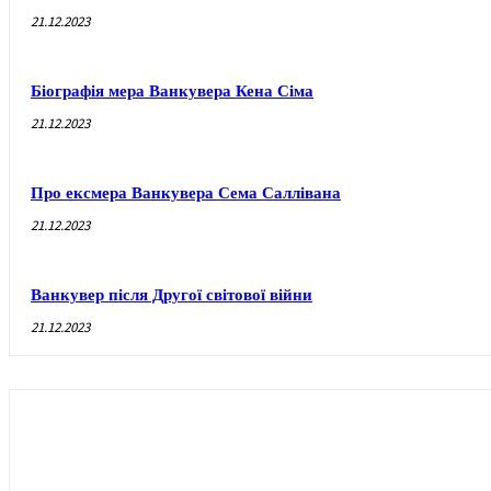
21.12.2023
Біографія мера Ванкувера Кена Сіма
21.12.2023
Про ексмера Ванкувера Сема Саллівана
21.12.2023
Ванкувер після Другої світової війни
21.12.2023