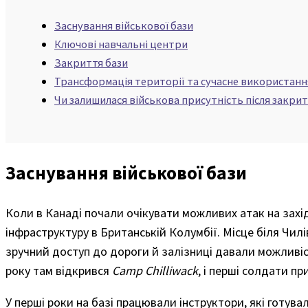
Заснування військової бази
Ключові навчальні центри
Закриття бази
Трансформація території та сучасне використанн
Чи залишилася військова присутність після закри
Заснування військової бази
Коли в Канаді почали очікувати можливих атак на захі
інфраструктуру в Британській Колумбії. Місце біля Чил
зручний доступ до дороги й залізниці давали можливіс
року там відкрився
Camp Chilliwack
, і перші солдати п
У перші роки на базі працювали інструктори, які готув