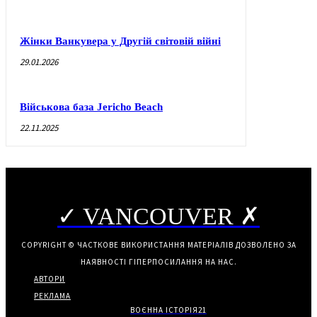
Жінки Ванкувера у Другій світовій війні
29.01.2026
Військова база Jericho Beach
22.11.2025
✓ VANCOUVER ✗
COPYRIGHT © ЧАСТКОВЕ ВИКОРИСТАННЯ МАТЕРІАЛІВ ДОЗВОЛЕНО ЗА
НАЯВНОСТІ ГІПЕРПОСИЛАННЯ НА НАС.
АВТОРИ
РЕКЛАМА
ВОЄННА ІСТОРІЯ
21