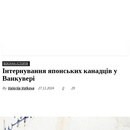
✓ VANCOUVER ✗
ВОЄННА ІСТОРІЯ
Інтернування японських канадців у
Ванкувері
27.11.2024
0
29
By
Valeriia Volkova