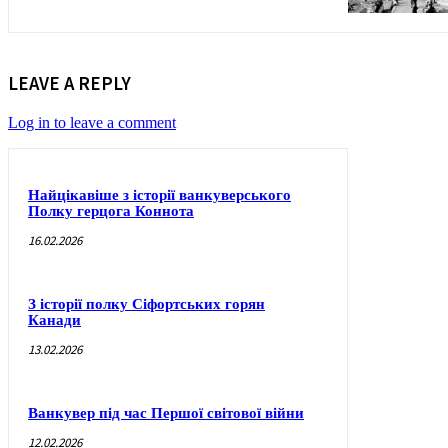
LEAVE A REPLY
Log in to leave a comment
Найцікавіше з історії ванкуверського
Полку герцога Коннота
16.02.2026
З історії полку Сіфортських горян
Канади
13.02.2026
Ванкувер під час Першої світової війни
12.02.2026