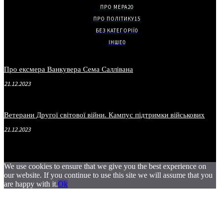
ПРО МЕРА
20
ПРО ПОЛІТИКУ
15
БЕЗ КАТЕГОРІЇ
0
ІНШЕ
0
Про ексмера Ванкувера Сема Саллівана
21.12.2023
Ветерани Другої світової війни. Кампус підтримки військових
21.12.2023
We use cookies to ensure that we give you the best experience on
our website. If you continue to use this site we will assume that you
are happy with it.
Ok
.
.
.