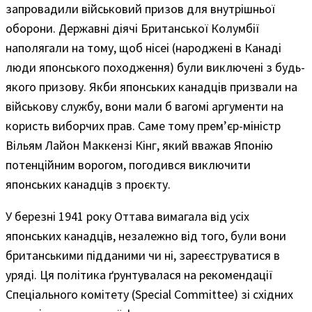
запровадили військовий призов для внутрішньої
оборони. Державні діячі Британської Колумбії
наполягали на тому, щоб нісеі (народжені в Канаді
люди японського походження) були виключені з будь-
якого призову. Якби японських канадців призвали на
військову службу, вони мали б вагомі аргументи на
користь виборчих прав. Саме тому прем’єр-міністр
Вільям Лайон Маккензі Кінг, який вважав Японію
потенційним ворогом, погодився виключити
японських канадців з проєкту.
У березні 1941 року Оттава вимагала від усіх
японських канадців, незалежно від того, були вони
британськими підданими чи ні, зареєструватися в
уряді. Ця політика ґрунтувалася на рекомендації
Спеціального комітету (Special Committee) зі східних