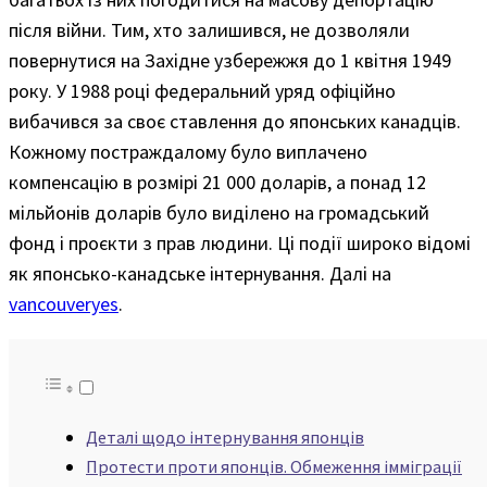
після війни. Тим, хто залишився, не дозволяли
повернутися на Західне узбережжя до 1 квітня 1949
року. У 1988 році федеральний уряд офіційно
вибачився за своє ставлення до японських канадців.
Кожному постраждалому було виплачено
компенсацію в розмірі 21 000 доларів, а понад 12
мільйонів доларів було виділено на громадський
фонд і проєкти з прав людини. Ці події широко відомі
як японсько-канадське інтернування. Далі на
vancouveryes
.
Деталі щодо інтернування японців
Протести проти японців. Обмеження імміграції