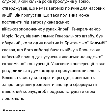
служби, який кілька років прослужив у Токіо,
стверджував, що немає вагомих причин для масових
акцій. Він припустив, що така політика може
поставити під загрозу канадських
військовополонених у руках Японії. Генерал-майор
Моріс Поуп, віценачальник Генерального штабу, був
обурений, коли один політик із Британської Колумбії
сказав, що його виборці бачать війну з Японією як
небесний привід для усунення японсько-канадської
економічної конкуренції. Учасники конференції різко
розділилися в думках щодо примусових виселень.
Більшість виступила проти цієї ідеї, вони навіть
запропонували дозволити японцям сформувати
цивільний корпус, щоб продемонструвати свою
лояльність.