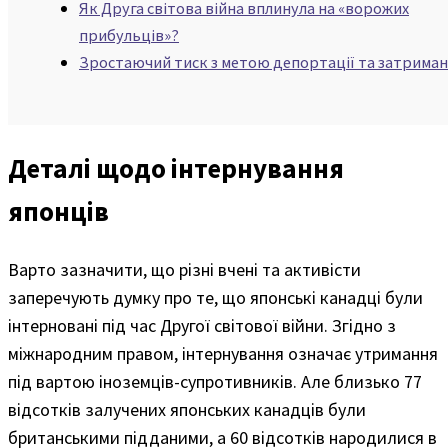
Як Друга світова війна вплинула на «ворожих
прибульців»?
Зростаючий тиск з метою депортації та затрима
Деталі щодо інтернування
японців
Варто зазначити, що різні вчені та активісти
заперечують думку про те, що японські канадці були
інтерновані під час Другої світової війни. Згідно з
міжнародним правом, інтернування означає утримання
під вартою іноземців-супротивників. Але близько 77
відсотків залучених японських канадців були
британськими підданими, а 60 відсотків народилися в