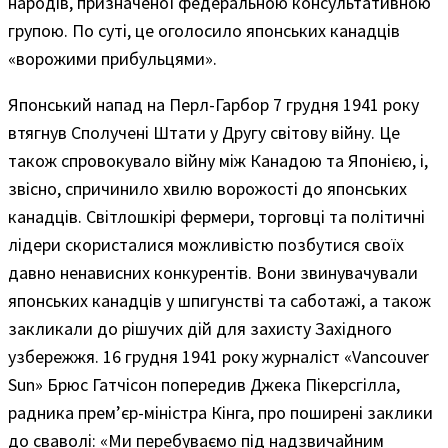
народів, призначеної федеральною консультативною
групою. По суті, це оголосило японських канадців
«ворожими прибульцями».
Японський напад на Перл-Гарбор 7 грудня 1941 року
втягнув Сполучені Штати у Другу світову війну. Це
також спровокувало війну між Канадою та Японією, і,
звісно, спричинило хвилю ворожості до японських
канадців. Світлошкірі фермери, торговці та політичні
лідери скористалися можливістю позбутися своїх
давно ненависних конкурентів. Вони звинувачували
японських канадців у шпигунстві та саботажі, а також
закликали до рішучих дій для захисту Західного
узбережжя. 16 грудня 1941 року журналіст «Vancouver
Sun» Брюс Гатчісон попередив Джека Пікерсгілла,
радника прем’єр-міністра Кінга, про поширені заклики
до сваволі: «Ми перебуваємо під надзвичайним