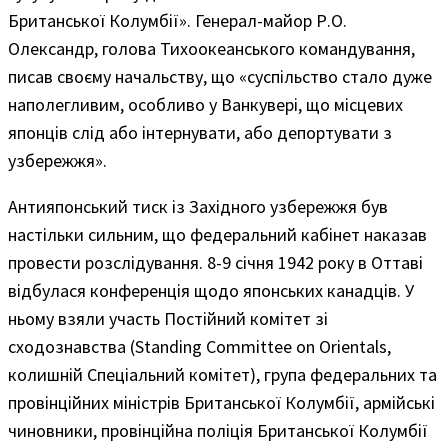
Британської Колумбії». Генерал-майор Р.О.
Олександр, голова Тихоокеанського командування,
писав своєму начальству, що «суспільство стало дуже
наполегливим, особливо у Ванкувері, що місцевих
японців слід або інтернувати, або депортувати з
узбережжя».
Антияпонський тиск із Західного узбережжя був
настільки сильним, що федеральний кабінет наказав
провести розслідування. 8-9 січня 1942 року в Оттаві
відбулася конференція щодо японських канадців. У
ньому взяли участь Постійний комітет зі
сходознавства (Standing Committee on Orientals,
колишній Спеціальний комітет), група федеральних та
провінційних міністрів Британської Колумбії, армійські
чиновники, провінційна поліція Британської Колумбії