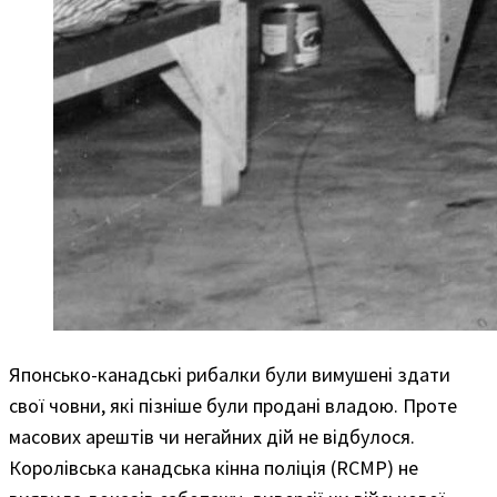
Японсько-канадські рибалки були вимушені здати
свої човни, які пізніше були продані владою. Проте
масових арештів чи негайних дій не відбулося.
Королівська канадська кінна поліція (RCMP) не