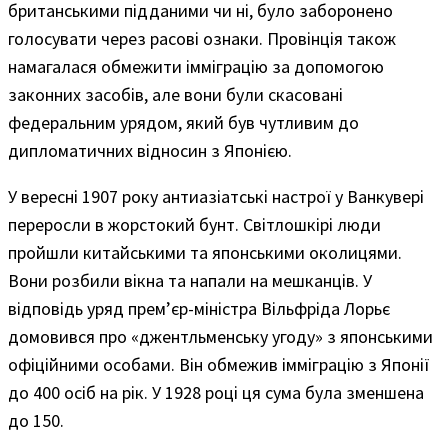
британськими підданими чи ні, було заборонено
голосувати через расові ознаки. Провінція також
намагалася обмежити імміграцію за допомогою
законних засобів, але вони були скасовані
федеральним урядом, який був чутливим до
дипломатичних відносин з Японією.
У вересні 1907 року антиазіатські настрої у Ванкувері
переросли в жорстокий бунт. Світлошкірі люди
пройшли китайськими та японськими околицями.
Вони розбили вікна та напали на мешканців. У
відповідь уряд прем’єр-міністра Вільфріда Лорьє
домовився про «джентльменську угоду» з японськими
офіційними особами. Він обмежив імміграцію з Японії
до 400 осіб на рік. У 1928 році ця сума була зменшена
до 150.