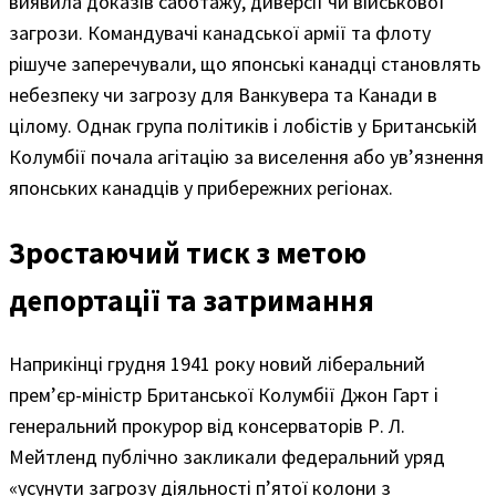
виявила доказів саботажу, диверсії чи військової
загрози. Командувачі канадської армії та флоту
рішуче заперечували, що японські канадці становлять
небезпеку чи загрозу для Ванкувера та Канади в
цілому. Однак група політиків і лобістів у Британській
Колумбії почала агітацію за виселення або ув’язнення
японських канадців у прибережних регіонах.
Зростаючий тиск з метою
депортації та затримання
Наприкінці грудня 1941 року новий ліберальний
прем’єр-міністр Британської Колумбії Джон Гарт і
генеральний прокурор від консерваторів Р. Л.
Мейтленд публічно закликали федеральний уряд
«усунути загрозу діяльності п’ятої колони з