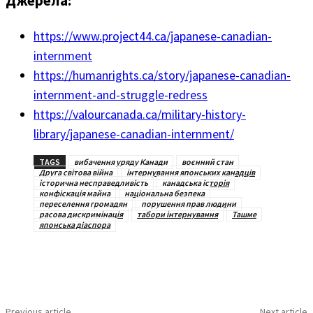
Джерела:
https://www.project44.ca/japanese-canadian-
internment
https://humanrights.ca/story/japanese-canadian-
internment-and-struggle-redress
https://valourcanada.ca/military-history-
library/japanese-canadian-internment/
TAGS
вибачення уряду Канади
воєнний стан
Друга світова війна
інтернування японських канадців
історична несправедливість
канадська історія
конфіскація майна
національна безпека
переселення громадян
порушення прав людини
расова дискримінація
табори інтернування
Ташме
японська діаспора
Previous article
Next article