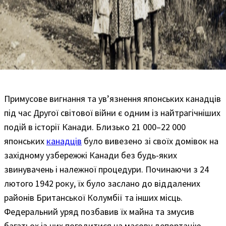
Примусове вигнання та ув’язнення японських канадців
під час Другої світової війни є одним із найтрагічніших
подій в історії Канади. Близько 21 000–22 000
японських
канадців
було вивезено зі своїх домівок на
західному узбережжі Канади без будь-яких
звинувачень і належної процедури. Починаючи з 24
лютого 1942 року, їх було заслано до віддалених
районів Британської Колумбії та інших місць.
Федеральний уряд позбавив їх майна та змусив
багатьох із них погодитися на масову депортацію