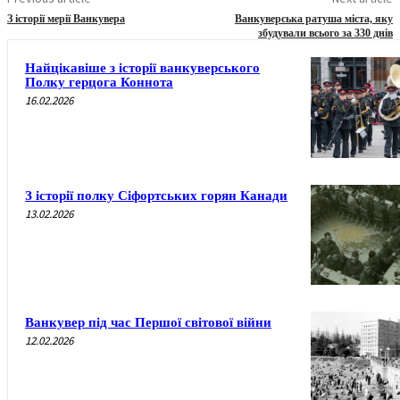
З історії мерії Ванкувера
Ванкуверська ратуша міста, яку
збудували всього за 330 днів
Найцікавіше з історії ванкуверського
Полку герцога Коннота
16.02.2026
З історії полку Сіфортських горян Канади
13.02.2026
Ванкувер під час Першої світової війни
12.02.2026