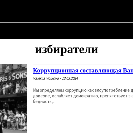
R ✗
АЯ
О ПОЛИТИКЕ
О МЭРЕ
ВОЕННАЯ ИСТОРИЯ
избиратели
Коррупционная составляющая Ва
Valeriia Volkova
-
13.03.2024
Мы определяем коррупцию как злоупотребление д
доверие, ослабляет демократию, препятствует э
бедность,...