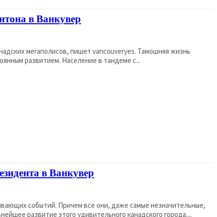
тона в Ванкувер
анадских мегаполисов, пишет vancouveryes. Тамошняя жизнь
янным развитием. Население в тандеме с...
езидента в Ванкувер
ывающих событий. Причем все они, даже самые незначительные,
нейшее развитие этого удивительного канадского города....