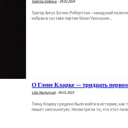
Valeriia Volkova
-
28.02.2024
Грегор Ангус Бэтюн Робертсон – канадский политик
избран в составе партии Vision Vancouver....
О Глене Кларке — тридцать перво
Lilia Martunyuk
-
09.01.2023
Глену Кларку суждено было войти в историю, как
пишет vancouveryes. Несмотря на то, что этот поли