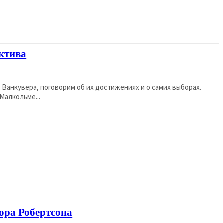
ктива
 Ванкувера, поговорим об их достижениях и о самих выборах.
вера - Малкольме...
ора Робертсона