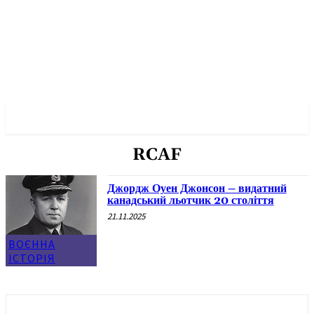
✓ VANCOUVER ✗
RCAF
Джордж Оуен Джонсон – видатний
канадський льотчик 20 століття
21.11.2025
ВОЄННА
ІСТОРІЯ