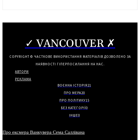
✓ VANCOUVER ✗
COPYRIGHT © ЧАСТКОВЕ ВИКОРИСТАННЯ МАТЕРІАЛІВ ДОЗВОЛЕНО ЗА
НАЯВНОСТІ ГІПЕРПОСИЛАННЯ НА НАС.
АВТОРИ
РЕКЛАМА
ВОЄННА ІСТОРІЯ
21
ПРО МЕРА
20
ПРО ПОЛІТИКУ
15
БЕЗ КАТЕГОРІЇ
0
ІНШЕ
0
Про ексмера Ванкувера Сема Саллівана