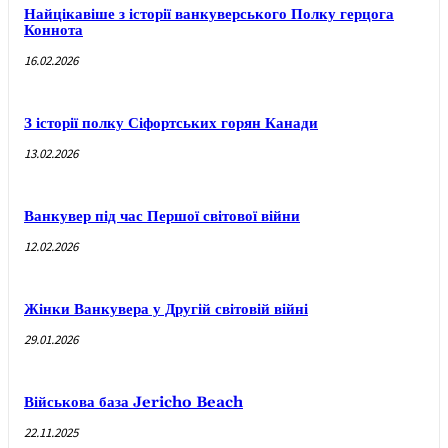
Найцікавіше з історії ванкуверського Полку герцога
Коннота
16.02.2026
З історії полку Сіфортських горян Канади
13.02.2026
Ванкувер під час Першої світової війни
12.02.2026
Жінки Ванкувера у Другій світовій війні
29.01.2026
Військова база Jericho Beach
22.11.2025