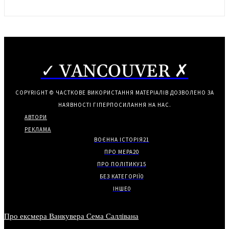
✓ VANCOUVER ✗
COPYRIGHT © ЧАСТКОВЕ ВИКОРИСТАННЯ МАТЕРІАЛІВ ДОЗВОЛЕНО ЗА
НАЯВНОСТІ ГІПЕРПОСИЛАННЯ НА НАС.
АВТОРИ
РЕКЛАМА
ВОЄННА ІСТОРІЯ
21
ПРО МЕРА
20
ПРО ПОЛІТИКУ
15
БЕЗ КАТЕГОРІЇ
0
ІНШЕ
0
Про ексмера Ванкувера Сема Саллівана