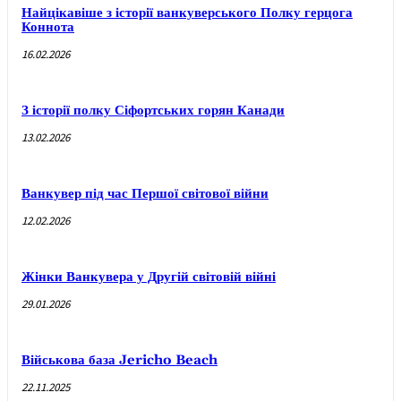
Найцікавіше з історії ванкуверського Полку герцога
Коннота
16.02.2026
З історії полку Сіфортських горян Канади
13.02.2026
Ванкувер під час Першої світової війни
12.02.2026
Жінки Ванкувера у Другій світовій війні
29.01.2026
Військова база Jericho Beach
22.11.2025