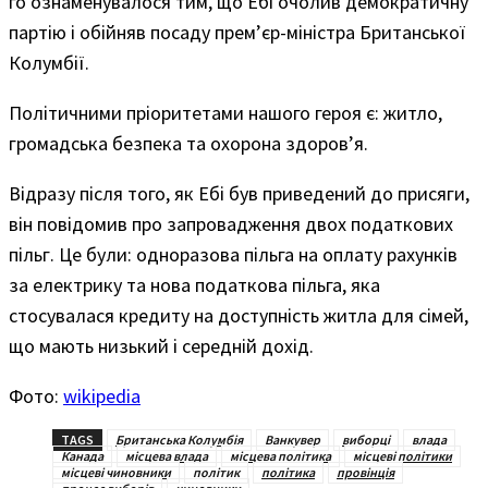
го ознаменувалося тим, що Ебі очолив демократичну
партію і обійняв посаду прем’єр-міністра Британської
Колумбії.
Політичними пріоритетами нашого героя є: житло,
громадська безпека та охорона здоров’я.
Відразу після того, як Ебі був приведений до присяги,
він повідомив про запровадження двох податкових
пільг. Це були: одноразова пільга на оплату рахунків
за електрику та нова податкова пільга, яка
стосувалася кредиту на доступність житла для сімей,
що мають низький і середній дохід.
Фото:
wikipedia
TAGS
Британська Колумбія
Ванкувер
виборці
влада
Канада
місцева влада
місцева політика
місцеві політики
місцеві чиновники
політик
політика
провінція