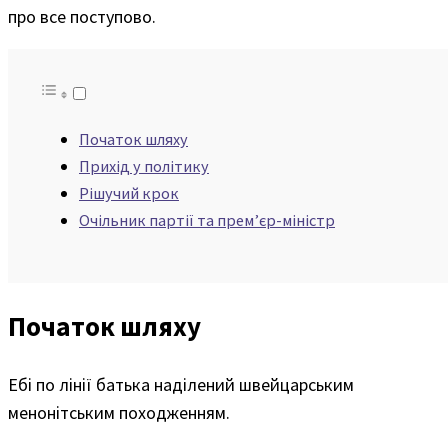
про все поступово.
Початок шляху
Прихід у політику
Рішучий крок
Очільник партії та прем’єр-міністр
Початок шляху
Ебі по лінії батька наділений швейцарським
менонітським походженням.