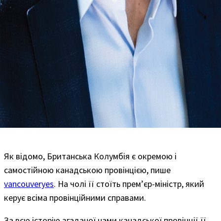
Як відомо, Британська Колумбія є окремою і
самостійною канадською провінцією, пише
vancouveryes
. На чолі її стоїть прем’єр-міністр, який
керує всіма провінційними справами.
За всю історію згаданої нами канадської провінції її