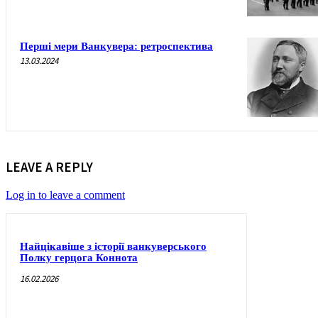
Перші мери Ванкувера: ретроспектива
13.03.2024
LEAVE A REPLY
Log in to leave a comment
Найцікавіше з історії ванкуверського
Полку герцога Коннота
16.02.2026