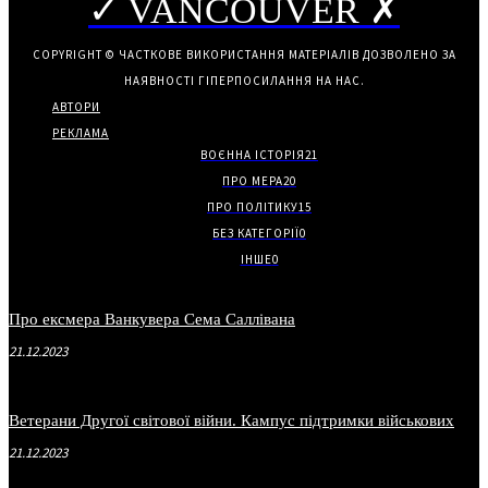
✓ VANCOUVER ✗
COPYRIGHT © ЧАСТКОВЕ ВИКОРИСТАННЯ МАТЕРІАЛІВ ДОЗВОЛЕНО ЗА
НАЯВНОСТІ ГІПЕРПОСИЛАННЯ НА НАС.
АВТОРИ
РЕКЛАМА
ВОЄННА ІСТОРІЯ
21
ПРО МЕРА
20
ПРО ПОЛІТИКУ
15
БЕЗ КАТЕГОРІЇ
0
ІНШЕ
0
Про ексмера Ванкувера Сема Саллівана
21.12.2023
Ветерани Другої світової війни. Кампус підтримки військових
21.12.2023