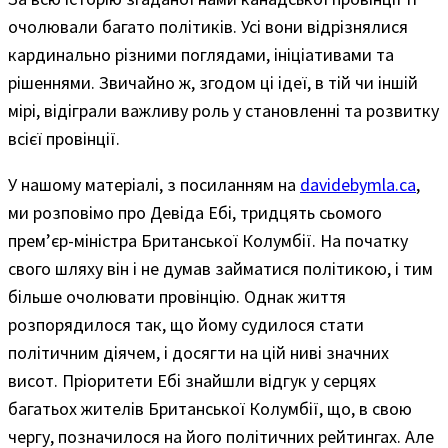
очолювали багато політиків. Усі вони відрізнялися
кардинально різними поглядами, ініціативами та
рішеннями. Звичайно ж, згодом ці ідеї, в тій чи іншій
мірі, відіграли важливу роль у становленні та розвитку
всієї провінції.
У нашому матеріалі, з посиланням на
davidebymla.ca
,
ми розповімо про Девіда Ебі, тридцять сьомого
прем’єр-міністра Британської Колумбії. На початку
свого шляху він і не думав займатися політикою, і тим
більше очолювати провінцію. Однак життя
розпорядилося так, що йому судилося стати
політичним діячем, і досягти на цій ниві значних
висот. Пріоритети Ебі знайшли відгук у серцях
багатьох жителів Британської Колумбії, що, в свою
чергу, позначилося на його політичних рейтингах. Але