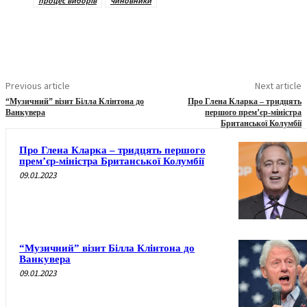
процес виборів
чиновники
Previous article
Next article
“Музичний” візит Білла Клінтона до
Про Глена Кларка – тридцять
Ванкувера
першого прем’єр-міністра
Британської Колумбії
Про Глена Кларка – тридцять першого
прем’єр-міністра Британської Колумбії
09.01.2023
“Музичний” візит Білла Клінтона до
Ванкувера
09.01.2023