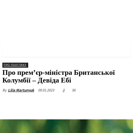
✓ VANCOUVER ✗
ПРО ПОЛІТИКУ
Про прем’єр-міністра Британської
Колумбії – Девіда Ебі
09.01.2023
0
56
By
Lilia Martunyuk