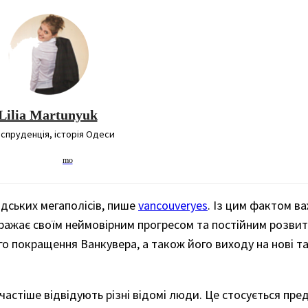
Lilia Martunyuk
пруденція, історія Одеси
дських мегаполісів, пише
vancouveryes
. Із цим фактом в
вражає своїм неймовірним прогресом та постійним розви
о покращення Ванкувера, а також його виходу на нові та
частіше відвідують різні відомі люди. Це стосується пре