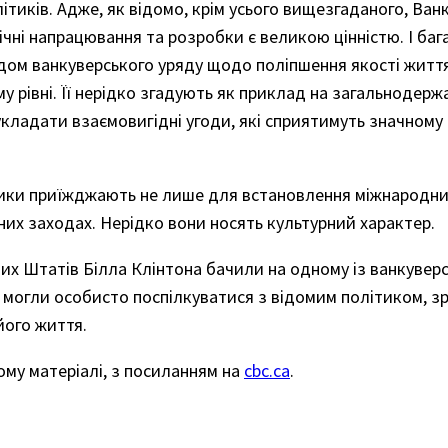
літиків. Адже, як відомо, крім усього вищезгаданого, Ван
ічні напрацювання та розробки є великою цінністю. І баг
ом ванкуверського уряду щодо поліпшення якості життя в
у рівні. Її нерідко згадують як приклад на загальнодерж
укладати взаємовигідні угоди, які сприятимуть значному
тики приїжджають не лише для встановлення міжнародни
тних заходах. Нерідко вони носять культурний характер.
них Штатів Білла Клінтона бачили на одному із ванкувер
ні могли особисто поспілкуватися з відомим політиком, 
його життя.
ому матеріалі, з посиланням на
cbc.ca
.