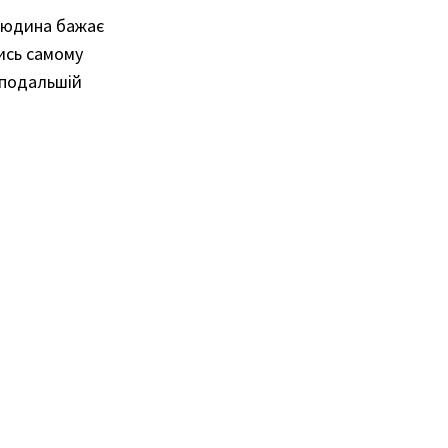
 людина бажає
ись самому
в подальшій