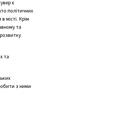
кувер є
ато політичних
 місті. Крім
авному та
 розвитку
х та
ських
зробити з ними