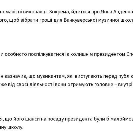
ізноманітні виконавці. Зокрема, йдеться про Янна Арденн
того, щоб зібрати гроші для Ванкуверської музичної школ
гли особисто поспілкуватися із колишнім президентом С
ін зазначив, що музикантам, які виступають перед публі
е від своєї діяльності вони отримують головне – внутрі
ся, що його шанси на посаду президента були б малоймов
чну школу.