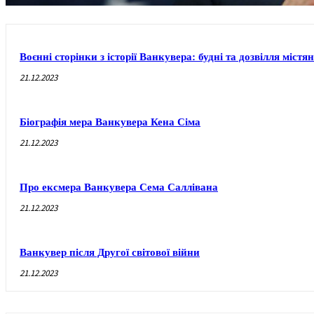
Воєнні сторінки з історії Ванкувера: будні та дозвілля містя
21.12.2023
Біографія мера Ванкувера Кена Сіма
21.12.2023
Про ексмера Ванкувера Сема Саллівана
21.12.2023
Ванкувер після Другої світової війни
21.12.2023