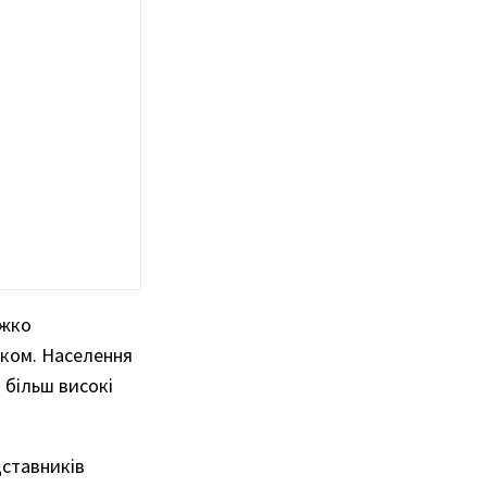
ажко
тком. Населення
 більш високі
дставників