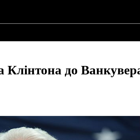
 ✗
НА
ПРО ПОЛІТИКУ
ПРО МЕРА
ВОЄННА ІСТОРІЯ
а Клінтона до Ванкувер
Share