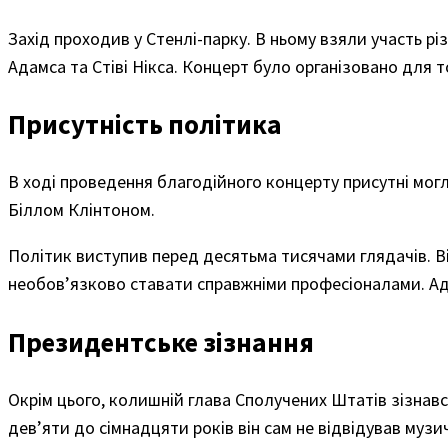
Захід проходив у Стенлі-парку. В ньому взяли участь р
Адамса та Стіві Нікса. Концерт було організовано для 
Присутність політика
В ході проведення благодійного концерту присутні мо
Біллом Клінтоном.
Політик виступив перед десятьма тисячами глядачів. В
необов’язково ставати справжніми професіоналами. Адж
Президентське зізнання
Окрім цього, колишній глава Сполучених Штатів зізнав
дев’яти до сімнадцяти років він сам не відвідував музи