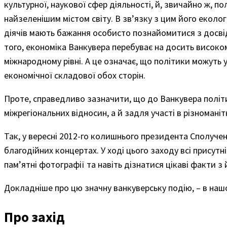
культурної, наукової сфер діяльності, й, звичайно ж, по
найзеленішим містом світу. В зв’язку з цим його еколог
діячів мають бажання особисто познайомитися з досвід
того, економіка Ванкувера перебуває на досить високом
міжнародному рівні. А це означає, що політики можуть 
економічної складової обох сторін.
Проте, справедливо зазначити, що до Ванкувера полі
міжрегіональних відносин, а й задля участі в різномані
Так, у вересні 2012-го колишнього президента Сполуче
благодійних концертах. У ході цього заходу всі присут
пам’ятні фотографії та навіть дізнатися цікаві факти з 
Докладніше про цю значну ванкуверську подію, – в наш
Про захід