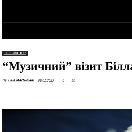
✓ VANCOUVER
П’ятниця, 7 Серпня, 2026
ГОЛОВ
ПРО ПОЛІТИКУ
“Музичний” візит Білл
By
Lilia Martunyuk
09.01.2023
0
50