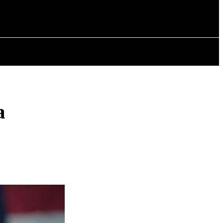
СТАТТІ
а