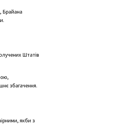
а, Брайана
и.
получених Штатів
кою,
шнє збагачення.
ірними, якби з