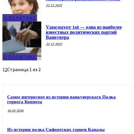
22.12.2022
О ПОЛИТИКЕ
Vаncоuver 1st — одна из наиболее
известных политических партий
Ванкувера
22.12.2022
О ПОЛИТИКЕ
1
2
Страница 1 из 2
Самое интересное из истории ванкуверского Полка
герцога Коннота
16.02.2026
Из истории полка Сифортских горцев Канады