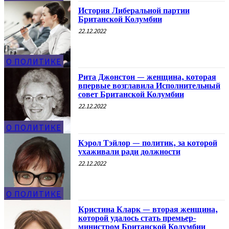
История Либеральной партии
Британской Колумбии
22.12.2022
О ПОЛИТИКЕ
Рита Джонстон — женщина, которая
впервые возглавила Исполнительный
совет Британской Колумбии
22.12.2022
О ПОЛИТИКЕ
Кэрол Тэйлор — политик, за которой
ухаживали ради должности
22.12.2022
О ПОЛИТИКЕ
Кристина Кларк — вторая женщина,
которой удалось стать премьер-
министром Британской Колумбии