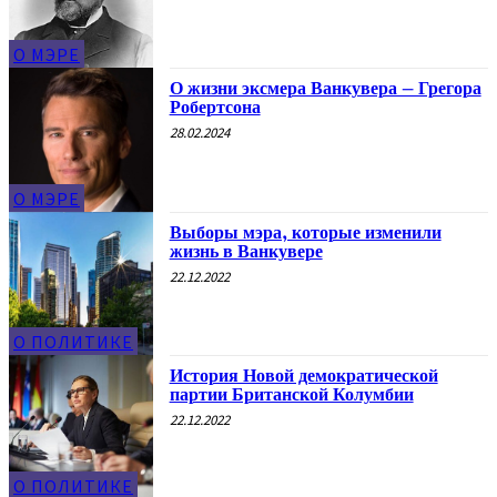
О МЭРЕ
О жизни эксмера Ванкувера – Грегора
Робертсона
28.02.2024
О МЭРЕ
Выборы мэра, которые изменили
жизнь в Ванкувере
22.12.2022
О ПОЛИТИКЕ
История Новой демократической
партии Британской Колумбии
22.12.2022
О ПОЛИТИКЕ