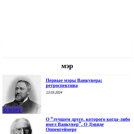
✓ VANCOUVER ✗
мэр
Первые мэры Ванкувера:
ретроспектива
13.03.2024
О МЭРЕ
О “лучшем друге, которого когда-либо
имел Ванкувер”. О Дэвиде
Оппенгеймере