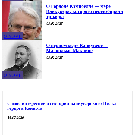
О Гордоне Кэмпбелле — мэре
Ванкувера, которого переизбирали
трижды
03.01.2023
О МЭРЕ
О первом мэре Ванкувере —
Малкольме Маклине
03.01.2023
О МЭРЕ
Самое интересное из истории ванкуверского Полка
герцога Коннота
16.02.2026