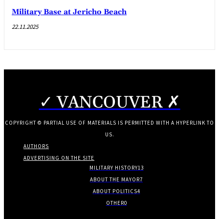
Military Base at Jericho Beach
22.11.2025
✓ VANCOUVER ✗
COPYRIGHT © PARTIAL USE OF MATERIALS IS PERMITTED WITH A HYPERLINK TO
US.
AUTHORS
ADVERTISING ON THE SITE
MILITARY HISTORY
13
ABOUT THE MAYOR
7
ABOUT POLITICS
4
OTHER
0