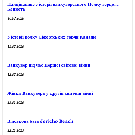
Найцікавіше з історії ванкуверського Полку герцога
Коннота
16.02.2026
З історії полку Сіфортських горян Канади
13.02.2026
Ванкувер під час Першої світової війни
12.02.2026
Жінки Ванкувера у Другій світовій війні
29.01.2026
Військова база Jericho Beach
22.11.2025