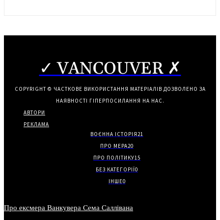
✓ VANCOUVER ✗
COPYRIGHT © ЧАСТКОВЕ ВИКОРИСТАННЯ МАТЕРІАЛІВ ДОЗВОЛЕНО ЗА
НАЯВНОСТІ ГІПЕРПОСИЛАННЯ НА НАС.
АВТОРИ
РЕКЛАМА
ВОЄННА ІСТОРІЯ
21
ПРО МЕРА
20
ПРО ПОЛІТИКУ
15
БЕЗ КАТЕГОРІЇ
0
ІНШЕ
0
Про ексмера Ванкувера Сема Саллівана