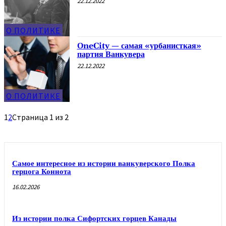
22.12.2022
О ПОЛИТИКЕ
ОneCity — самая «урбанисткая»
партия Ванкувера
22.12.2022
О ПОЛИТИКЕ
1
2
Страница 1 из 2
Самое интересное из истории ванкуверского Полка
герцога Коннота
16.02.2026
Из истории полка Сифортских горцев Канады