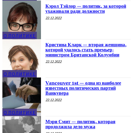
Кэрол Тэйлор — политик, за которой
ухаживали ради должности
22.12.2022
О ПОЛИТИКЕ
Кристина Кларк — вторая женщина,
которой удалось стать премьер-
министром Британской Колумбии
22.12.2022
О ПОЛИТИКЕ
Vаncоuver 1st — одна из наиболее
известных политических партий
Ванкувера
22.12.2022
О ПОЛИТИКЕ
Мэри Смит — политик, которая
продолжила дело мужа